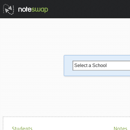
Students
Notes